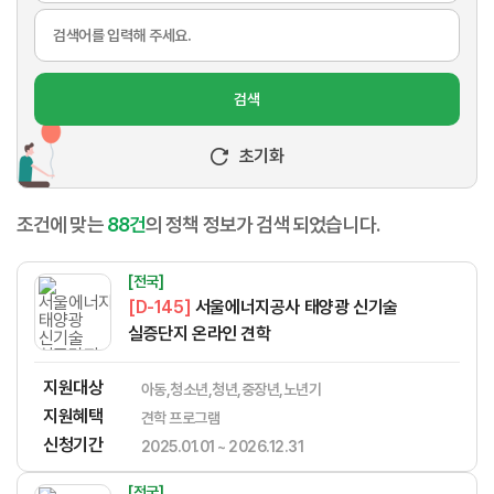
검색
초기화
조건에 맞는
88건
의 정책 정보가 검색 되었습니다.
[전국]
[D-145]
서울에너지공사 태양광 신기술
실증단지 온라인 견학
지원대상
아동,청소년,청년,중장년,노년기
지원혜택
견학 프로그램
신청기간
2025.01.01 ~ 2026.12.31
[전국]