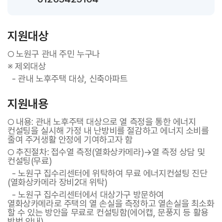
지원대상
노원구 관내 주민 누구나
○
※ 제외대상
- 관내 노후주택 대상, 신축아파트
지원내용
내용: 관내 노후주택 대상으로 열 측정을 통한 에너지
○
컨설팅을 실시해 가정 내 난방비를 절감하고 에너지 소비를
줄여 주거생활 안정에 기여하고자 함
추진절차: 접수열 측정(열화상카메라)→열 측정 상담 및
○
컨설팅(무료)
-
노원구 집수리센터에 위탁하여 무료 에너지컨설팅 진단
(열화상카메라 장비2대 위탁)
-
노원구 집수리센터에서 대상가구 방문하여
열화상카메라로 주택의 열 손실을 측정하고 열손실을 최소화
할 수 있는 방안을 무료로 컨설팅함(에어캡, 문풍지 등 활용
방법 안내)