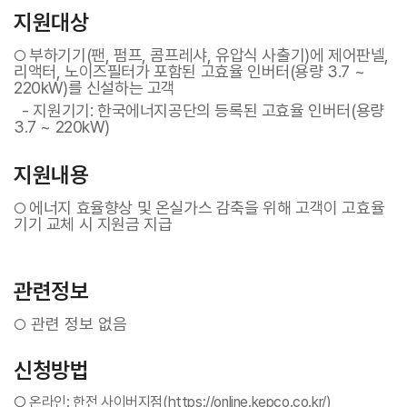
지원대상
부하기기(팬, 펌프, 콤프레샤, 유압식 사출기)에 제어판넬,
○
리액터, 노이즈필터가 포함된 고효율 인버터(용량 3.7 ~
220kW)를 신설하는 고객
- 지원기기: 한국에너지공단의 등록된 고효율 인버터(용량
3.7 ~ 220kW)
지원내용
에너지 효율향상 및 온실가스 감축을 위해 고객이 고효율
○
기기 교체 시 지원금 지급
관련정보
관련 정보 없음
○
신청방법
○
온라인: 한전 사이버지점(https://online.kepco.co.kr/)