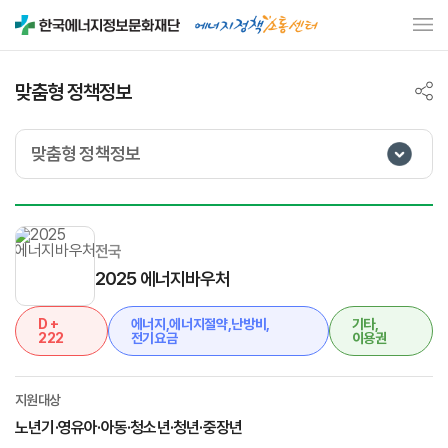
맞춤형 정책정보
맞춤형 정책정보
전국
2025 에너지바우처
D +
에너지,에너지절약,난방비,
기타,
222
전기요금
이용권
지원대상
노년기·영유아·아동·청소년·청년·중장년