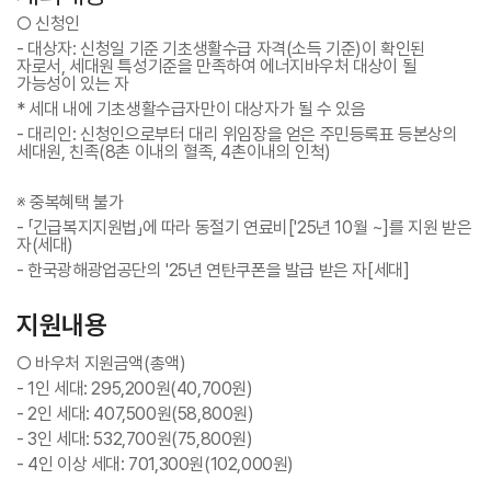
○
신청인
- 대상자: 신청일 기준 기초생활수급 자격(소득 기준)이 확인된
자로서, 세대원 특성기준을 만족하여 에너지바우처 대상이 될
가능성이 있는 자
* 세대 내에 기초생활수급자만이 대상자가 될 수 있음
- 대리인: 신청인으로부터 대리 위임장을 얻은 주민등록표 등본상의
세대원, 친족(8촌 이내의 혈족, 4촌이내의 인척)
※ 중복혜택 불가
- 「긴급복지지원법」에 따라 동절기 연료비['25년 10월 ~]를 지원 받은
자(세대)
- 한국광해광업공단의 '25년 연탄쿠폰을 발급 받은 자[세대]
지원내용
○
바우처 지원금액(총액)
- 1인 세대: 295,200원(40,700원)
- 2인 세대: 407,500원(58,800원)
- 3인 세대: 532,700원(75,800원)
- 4인 이상 세대: 701,300원(102,000원)