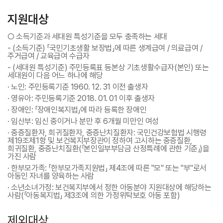
지원대상
○
소득기준과 세대원 특성기준을 모두 충족하는 세대
- (소득기준) 「국민기초생활 보장법」에 따른 생계급여 / 의료급여 /
주거급여 / 교육급여 수급자
- (세대원 특성기준) 주민등록표 등본상 기초생활수급자(본인) 또는
세대원이 다음 어느 하나에 해당
· 노인: 주민등록기준 1960. 12. 31 이전 출생자
· 영유아: 주민등록기준 2018. 01. 01 이후 출생자
· 장애인: 「장애인복지법」에 따라 등록한 장애인
· 임산부: 임신 중이거나 분만 후 6개월 미만인 여성
· 중증질환자, 희귀질환자, 중증난치질환자: 국민건강보험법 시행령
제19조제1항 및 보건복지부장관이 정하여 고시하는 중증질환,
희귀질환, 중증난치질환(「본인일부부담금 산정특례에 관한 기준」)을
가진 사람
· 한부모가족: 「한부모가족지원법」 제4조에 따른 "모" 또는 "부"로서
아동인 자녀를 양육하는 사람
· 소년소녀가정: 보건복지부에서 정한 아동분야 지원대상에 해당하는
사람(「아동복지법」 제3조에 의한 가정위탁보호 아동 포함)
제외대상