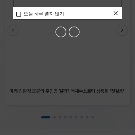
엔터
(Enter)
오늘 하루 열지 않기
클릭시
선택됩니다.
이후
목록이동
관련해서는
키보드
탭
(TAB)
키로
접근하여
미래 친환경 물류의 주인공 될까? 액체수소트럭 상용화 ‘첫걸음’
확인가능합니다.