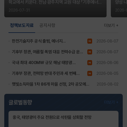
학교에서 키운다. 전남·광주지역 교원 대상 「기후에너지
양성 
직무연수」 운영
탐방, 
2026-07-31
2026-
현재
정책보도자료
공지사항
더보기
탭
(LIST)
한전기술지주 공식 출범, 에너지
2026-08-07
에서는
방향키
거대신생기업(유니콘) 육성 본격화
기후부 장관, 여름철 폭염 대응 전력수급 운영
2026-08-07
(좌,
현황 점검
우)
국내 최대 400MW 규모 해남 태양광
2026-08-06
로
발전단지 첫삽
기후부 장관, 전력망 반대 주민과 세 번째
2026-08-05
접근가능하며
엔터
직접소통
햇빛소득마을 1차 86개 마을 선정, 2차 공모에
2026-08-02
(Enter)
617개 마을 신청, 전국 확산 본격화
클릭시
글로벌동향
더보기
선택됩니다.
이후
목록이동
중국, 태양광이 주요 전원으로 석탄을 상회할 전망
관련해서는