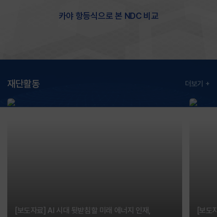
카야 항등식으로
본 NDC 비교
재단활동
더보기
[보도자료] AI 시대 뒷받침할 미래 에너지 인재,
[보도자