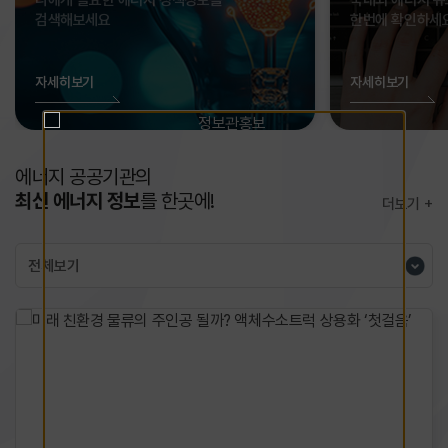
나에게 필요한 에너지 정책정보를
국내외 에너지 뉴
검색해보세요
한번에 확인하세
자세히보기
자세히보기
에너지 공공기관의
최신 에너지 정보
를 한곳에!
더보기
현재
탭
(LIST)
에서는
방향키
(좌,
우)
로
접근가능하며