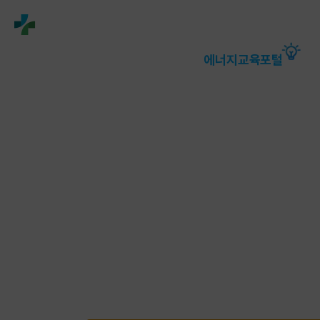
해당
영상의
자막은
엔터
정책·소통
알림·뉴스
에너지정보
에너지교육포털
열
(Enter)
클릭
시
노출/
숨김
처리됩니다.
또,
키보드
스페이스키를
누르시면
영상
재생,
정지가
가능합니다.