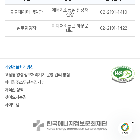
담당자
에너지소통실 전성재
정보
공공데이터 책임관
02-2191-1410
실장
표이며
구분,
미디어소통팀 하경문
담당자,
실무담당자
02-2191-1422
대리
문의전화의
정보로
구성
되었습니다.
개인정보처리방침
고정형 영상정보처리기기 운영·관리 방침
이메일주소무단수집거부
저작권 정책
찾아오시는길
사이트맵