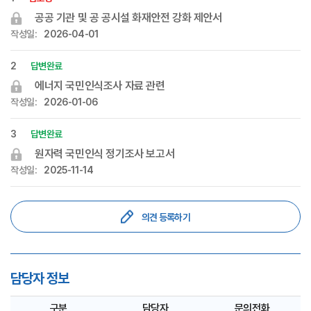
목록이며
공공 기관 및 공 공시설 화재안전 강화 제안서
번호,
상태,
작성일:
2026-04-01
제목,
작성일을
제공하고
2
답변완료
제목
에너지 국민인식조사 자료 관련
링크를
통해
작성일:
2026-01-06
상세페이지로
이동합니다.
3
답변완료
원자력 국민인식 정기조사 보고서
작성일:
2025-11-14
의견 등록하기
담당자 정보
구분
담당자
문의전화